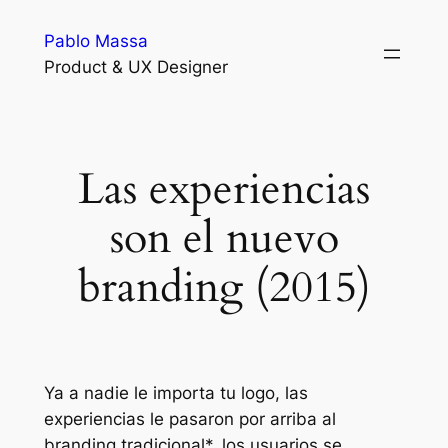
Skip
Pablo Massa
to
Product & UX Designer
content
Las experiencias
son el nuevo
branding (2015)
Ya a nadie le importa tu logo, las
experiencias le pasaron por arriba al
branding tradicional*, los usuarios se