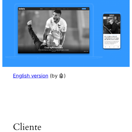
English version
(by
🤖
)
Cliente