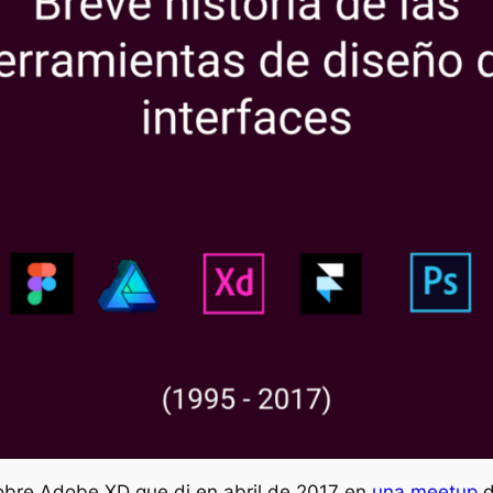
sobre Adobe XD que di en abril de 2017 en
una meetup