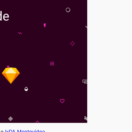
de
IxDA Montevideo
.